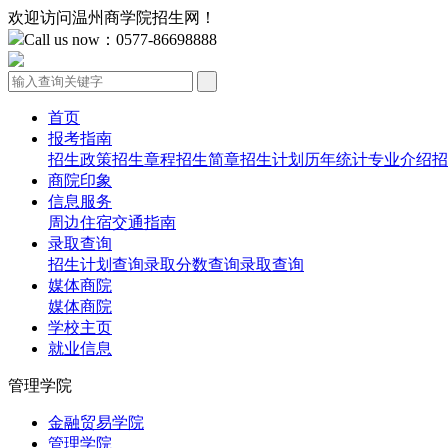
欢迎访问温州商学院招生网！
Call us now：0577-86698888
首页
报考指南
招生政策
招生章程
招生简章
招生计划
历年统计
专业介绍
招
商院印象
信息服务
周边住宿
交通指南
录取查询
招生计划查询
录取分数查询
录取查询
媒体商院
媒体商院
学校主页
就业信息
管理学院
金融贸易学院
管理学院