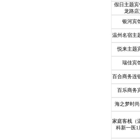
假日主题宾
龙路店
银河宾
温州名宿主
悦来主题
瑞佳宾
百合商务连
百乐商务
海之梦时尚
家庭客栈（
科新一医1