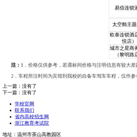
易佰连锁
太空舱主题
欧泰连锁酒
悦店）
城市之星商
（黎明路
注：
1
．价格仅供参考，若遇标间价格与注明信息有较大差
2
．车程所注时间为宾馆到我校的自备车驾车车程，仅作参
上一篇：
没有了
下一篇：
没有了
学校官网
联系我们
省内高校招生网
浙江教育考试院
地址：温州市茶山高教园区