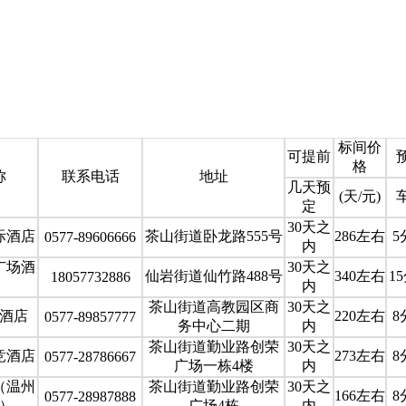
标间价
可提前
格
称
联系电话
地址
几天预
(天/元)
定
30天之
际酒店
茶山街道卧龙路555号
286左右
5
0577-89606666
内
广场酒
30天之
仙岩街道仙竹路488号
340左右
1
18057732886
内
茶山街道高教园区商
30天之
酒店
220左右
8
0577-89857777
务中心二期
内
茶山街道勤业路创荣
30天之
竞酒店
273左右
8
0577-28786667
广场一栋4楼
内
（温州
茶山街道勤业路创荣
30天之
166左右
8
0577-28987888
）
广场4栋
内