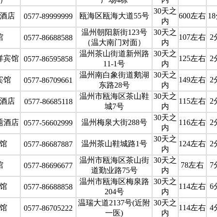
30天之
酒店
瓯海区瓯海大道55号
600左右
1
0577-89999999
内
温州朝阳新街123号
30天之
馆
107左右
2
0577-86688588
（温大南门对面）
内
温州茶山街道新州路
30天之
祥宾馆
125左右
2
0577-86595858
11-1号
内
温州南白象街道鹅湖
30天之
宾馆
149左右
2
0577-86709661
东路28号
内
温州市瓯海区茶山鞋
30天之
酒店
115左右
2
0577-86685118
城7号
内
30天之
题酒店
温州梅泉大街288号
116左右
2
0577-56602999
内
30天之
馆
温州茶山鞋城路1号
124左右
2
0577-86687887
内
温州市瓯海区茶山街
30天之
馆
78左右
7
0577-86696677
道勤业路75号
内
温州市瓯海区梅泉路
30天之
馆
114左右
6
0577-86688858
204号
内
温瑞大道2137号(近附
30天之
馆
114左右
4
0577-86705222
一医)
内