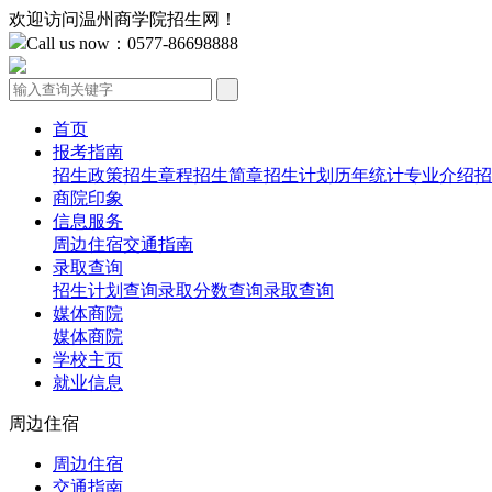
欢迎访问温州商学院招生网！
Call us now：0577-86698888
首页
报考指南
招生政策
招生章程
招生简章
招生计划
历年统计
专业介绍
招
商院印象
信息服务
周边住宿
交通指南
录取查询
招生计划查询
录取分数查询
录取查询
媒体商院
媒体商院
学校主页
就业信息
周边住宿
周边住宿
交通指南