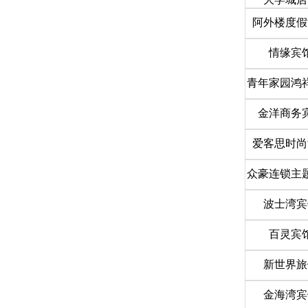
阿外楼度假
情缘宾
青年家园鸿
金洋商务
爱客思时尚
众豪连锁主
波士湾宾
百灵宾
新世界旅
金海湾宾