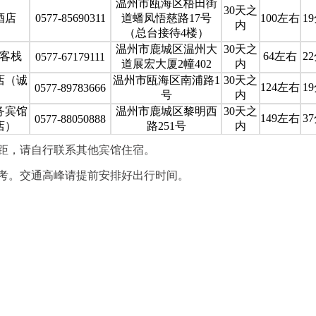
温州市瓯海区梧田街
30天之
酒店
0577-85690311
道蟠凤悟慈路17号
100左右
1
内
（总台接待4楼）
温州市鹿城区温州大
30天之
客栈
64左右
2
0577-67179111
道展宏大厦2幢402
内
店（诚
温州市瓯海区南浦路1
30天之
124左右
1
0577-89783666
号
内
务宾馆
温州市鹿城区黎明西
30天之
149左右
3
0577-88050888
店）
路251号
内
距，请自行联系其他宾馆住宿。
考。交通高峰请提前安排好出行时间。