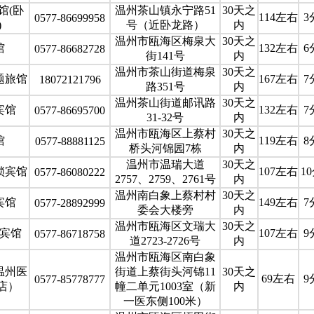
馆(卧
温州茶山镇永宁路51
30天之
114左右
3
0577-86699958
)
号（近卧龙路）
内
温州市瓯海区梅泉大
30天之
馆
132左右
6
0577-86682728
街141号
内
温州市茶山街道梅泉
30天之
题旅馆
167左右
7
18072121796
路351号
内
温州茶山街道邮讯路
30天之
宾馆
132左右
7
0577-86695700
31-32号
内
温州市瓯海区上蔡村
30天之
馆
119左右
8
0577-88881125
桥头河锦园7栋
内
温州市温瑞大道
30天之
锁宾馆
107左右
1
0577-86080222
2757、2759、2761号
内
温州南白象上蔡村村
30天之
宾馆
149左右
7
0577-28892999
委会大楼旁
内
温州市瓯海区文瑞大
30天之
宾馆
107左右
9
0577-86718758
道2723-2726号
内
温州市瓯海区南白象
温州医
街道上蔡街头河锦11
30天之
69左右
9
0577-85778777
店）
幢二单元1003室（新
内
一医东侧100米）