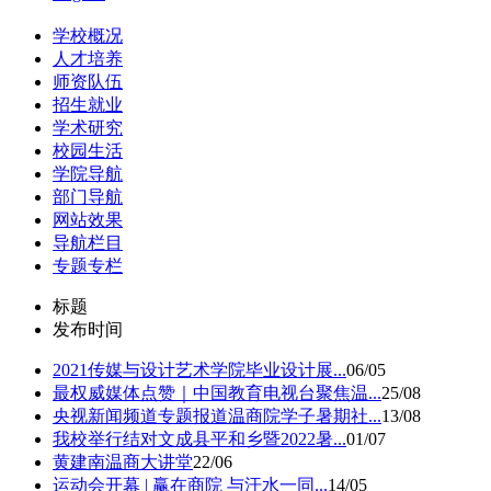
学校概况
人才培养
师资队伍
招生就业
学术研究
校园生活
学院导航
部门导航
网站效果
导航栏目
专题专栏
标题
发布时间
2021传媒与设计艺术学院毕业设计展...
06/05
最权威媒体点赞｜中国教育电视台聚焦温...
25/08
央视新闻频道专题报道温商院学子暑期社...
13/08
我校举行结对文成县平和乡暨2022暑...
01/07
黄建南温商大讲堂
22/06
运动会开幕 | 赢在商院 与汗水一同...
14/05