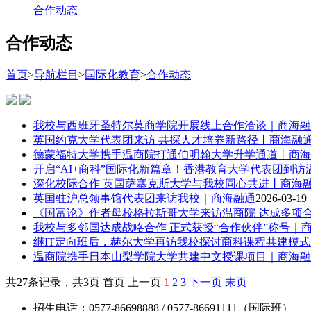
合作动态
合作动态
首页
>
导航栏目
>
国际化教育
>
合作动态
我校与西班牙圣特尔莫商学院开展线上合作洽谈｜商海融
英国约克大学代表团来访 共探人才培养新路径丨商海融
德蒙福特大学携手温商院打通伯明翰大学升学通道丨商海
开启“AI+商科”国际化新篇章！香港教育大学代表团到
深化校际合作 英国萨塞克斯大学与我校同心共进丨商海
英国驻沪总领事馆代表团来访我校｜商海融通
2026-03-19
《国富论》作者母校格拉斯哥大学来访温商院 达成多项
我校与多邻国达成战略合作 正式获授“合作伙伴”称号｜
继IT定向班后，赫尔大学再访我校探讨商科课程共建模
温商院携手日本山梨学院大学共建中文授课项目｜商海融
共27条记录，共3页 首页 上一页
1
2
3
下一页
末页
招生电话：0577-86698888 / 0577-86691111（国际班）